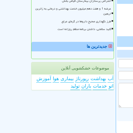
اعتراض پرستاران بیمارستان فیاض بخش
عرضه 1 و هفت دهم میلیون خدمت بهداشتی و درمانی به زائرین
اربعین
طرز نگهداری صحیح داروها در گرمای عراق
کلید سلامتی، داشتن برنامه منظم روزانه است
جدیدترین ها
موضوعات خشکشویی آنلاین
آب
بهداشت
رپورتاژ
بیماری
هوا
آموزش
اتو
خدمات
باران
تولید