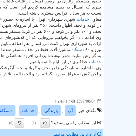
حضور چشمگیر زائران در اربعین امسال در عتبات عالیات ا
چیزی كه امسال به چشم مشاهده كردیم این است كه م
نسبت به هر سال، افزایش بیشتری داشته است.
معاون
خدمات
شهری شهرداری تهران با اشاره به حضور خ
در كوفه و نجف اظهار داشت: ۳۵۰ نفر از نیر
نجف و ۱۰۰ نفر و در كوفه و ۶۰۰ نفر در كربلا مستقر هستند.
وی ادامه داد: اگر بخواهیم نیروهایی كه از كلانشهرهای 
نیرو و ۶۰
دستگاه
ماشین آلات فقط در نجف مستقر شده اند
به گزارش سایت شهر نوشت؛ یزدانی افزود: هماهنگی ها ب
خدمات
حداكثری در این ایام داشته باشیم.
وی با اشاره به بارندگی ها در نجف و كربلا و بحث آبگرفتگ
و لجن كش به عراق صورت گرفته بود و الحمدلله با تلاش 
1397/08/04
15:43:12
تگهای خبر:
آب
,
بارندگی
,
خدمات
,
دستگاه
این مطلب را می پسندید؟
(0)
(1)
تازه ترین مطالب مرتبط