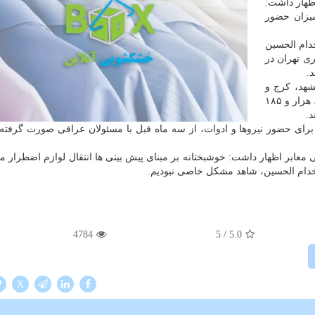
ظهار داشت:
یزان حضور
دام الحسین
وهای شهرداری تهران در
مشهد، كرج و
اراك به شهرداری تهران كمك می كنند را هم اضافه نماییم، هزار و ۱۸۵
.
رای حضور نیروها و ادوات، از سه ماه قبل با مسئولان عراقی صورت گرفته
ی معابر اظهار داشت: خوشبختانه بر مبنای پیش بینی ها انتقال لوازم اضطرار ما
خدام الحسین، شاهد مشكل خاصی نبودیم.
4784
/ 5
5.0
X