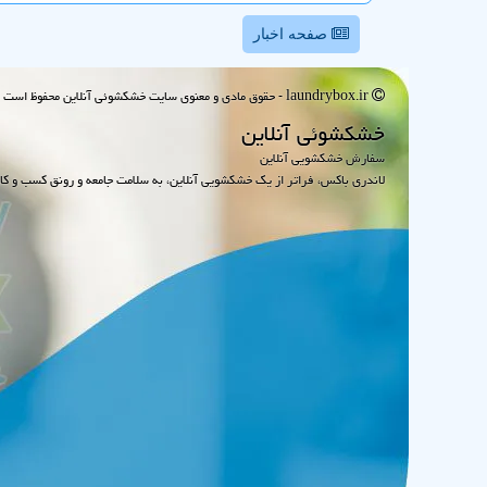
صفحه اخبار
laundrybox.ir - حقوق مادی و معنوی سایت خشكشوئی آنلاین محفوظ است : 1395~1405
خشكشوئی آنلاین
سفارش خشکشویی آنلاین
لاندری باکس، فراتر از یک خشکشویی آنلاین، به سلامت جامعه و رونق کسب و کا