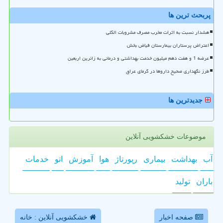
پربحث ترین ها
هشدار نسبت به اثرات مخرب مصرف مشروبات الکلی
اعتراض پرستاران بیمارستان فیاض بخش
عرضه 1 و هفت دهم میلیون خدمت بهداشتی و درمانی به زائرین اربعین
طرز نگهداری صحیح داروها در گرمای عراق
جدیدترین ها
موضوعات خشکشویی آنلاین
آب
بهداشت
بیماری
رپورتاژ
هوا
آموزش
اتو
خدمات
باران
تولید
صفحه اخبار
خشکشویی آنلاین : خانه