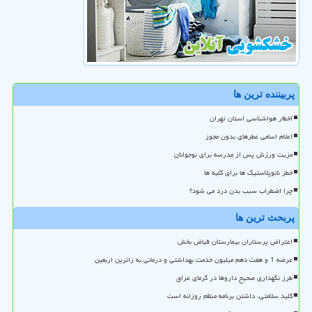
پربیننده ترین ها
اخطار هواشناسی استان تهران
اعلام اسامی عطرهای بدون مجوز
مزیت ورزش پس از مدرسه برای نوجوانان
خطر نانوپلاستیک ها برای کلیه ها
چرا اضطراب سبب بدن درد می شود؟
پربحث ترین ها
اعتراض پرستاران بیمارستان فیاض بخش
عرضه 1 و هفت دهم میلیون خدمت بهداشتی و درمانی به زائرین اربعین
طرز نگهداری صحیح داروها در گرمای عراق
کلید سلامتی، داشتن برنامه منظم روزانه است