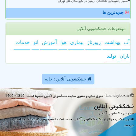
مسیر راهپیمایی جاماندگان اربعین در شهرستان های تهران
جدیدترین ها
موضوعات خشکشویی آنلاین
آب
بهداشت
رپورتاژ
بیماری
هوا
آموزش
اتو
خدمات
باران
تولید
خشکشویی آنلاین : خانه
laundrybox.ir - حقوق مادی و معنوی سایت خشكشوئی آنلاین محفوظ است : 1395~1405
خشكشوئی آنلاین
سفارش خشکشویی آنلاین
لاندری باکس، فراتر از یک خشکشویی آنلاین، به سلامت جامعه و رونق کسب و کارها اهمیت
می‌دهد