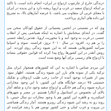
«زندگی خارج از چارچوب ازدواج در ایران» انجام داده است، با تاكید
بر اینكه ازدواج سفید در غرب و اروپا ریشه دارد و این پدیده در ایران
با معنای غربی آن متفاوت می باشد، با عرضه آمارهای بالا، به تشریح
این داده های آماری پرداخت.
وی كه در نشستی در انجمن پشتیبانی از حقوق كودكان سخن می
گفت، در ابتدای سخنانش با اشاره به اینكه همباشی پس از انقلاب
جنسی در غرب به وجود آمد و با محوریت اروپا، تقدس رابطه جنسی
را بر هم زد، افزود: در سال ۲۰۱۰ نروژ، فرانسه، سوئد و اسپانیا
سرآمد كشورهایی هستند كه به این شیوه زندگی روی آوردند. این
روش آنقدر در این كشورها رواج پیدا كرده كه قوانین حقوقی مشابه
با ازدواج های رسمی برای آنها وضع شده است.
این مردم شناس با اشاره به این كه كشورهای همجوار ایران مثل
تركیه یكی از نمونه های بارز این شیوه زندگی هستند، اظهار نمود:
پس از تغییرات بوجود آمده از جانب رجب طیب اردوغان و تفكیك
جنسیتی ۷۵ درصد خوابگاه های این كشور، با این وجود مجازاتی
درباره شیوه زندگی هم خانگی و ازدواج سفید وجود ندارد و شاهد آمار
بالای آن بخصوص در استانبول و آنكارا هستیم. در مصر و شهرهای
اسكندریه و قاهره این كشور هم با وجود مجازات دو سال حبس، با
روند رو به رشد این شیوه زندگی روبرو هستند. آمار زندگی همباشی
در بیروت و غرب لبنان و حتی كشور تونس هم با رشد فزاینده ای