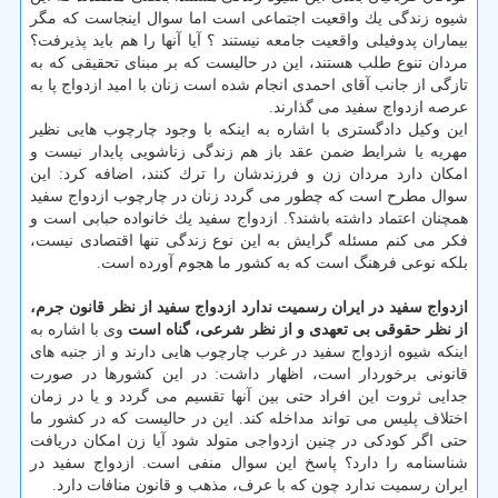
شیوه زندگی یك واقعیت اجتماعی است اما سوال اینجاست كه مگر
بیماران پدوفیلی واقعیت جامعه نیستند ؟ آیا آنها را هم باید پذیرفت؟
مردان تنوع طلب هستند، این در حالیست كه بر مبنای تحقیقی كه به
تازگی از جانب آقای احمدی انجام شده است زنان با امید ازدواج پا به
عرصه ازدواج سفید می گذارند.
این وكیل دادگستری با اشاره به اینكه با وجود چارچوب هایی نظیر
مهریه یا شرایط ضمن عقد باز هم زندگی زناشویی پایدار نیست و
امكان دارد مردان زن و فرزندشان را ترك كنند، اضافه كرد: این
سوال مطرح است كه چطور می گردد زنان در چارچوب ازدواج سفید
همچنان اعتماد داشته باشند؟. ازدواج سفید یك خانواده حبابی است و
فكر می كنم مسئله گرایش به این نوع زندگی تنها اقتصادی نیست،
بلكه نوعی فرهنگ است كه به كشور ما هجوم آورده است.
ازدواج سفید در ایران رسمیت ندارد
ازدواج سفید از نظر قانون جرم،
از نظر حقوقی بی تعهدی و از نظر شرعی، گناه است
وی با اشاره به
اینكه شیوه ازدواج سفید در غرب چارچوب هایی دارند و از جنبه های
قانونی برخوردار است، اظهار داشت: در این كشورها در صورت
جدایی ثروت این افراد حتی بین آنها تقسیم می گردد و یا در زمان
اختلاف پلیس می تواند مداخله كند. این در حالیست كه در كشور ما
حتی اگر كودكی در چنین ازدواجی متولد شود آیا زن امكان دریافت
شناسنامه را دارد؟ پاسخ این سوال منفی است. ازدواج سفید در
ایران رسمیت ندارد چون كه با عرف، مذهب و قانون منافات دارد.