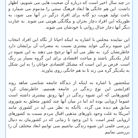
در چند سال اخیر است كه درباره آن صحبت هایی می شنویم، اظهار
داشت: این هم خانگی ها ابعاد فرهنگ سنتی را مذموم می شمارد و
باعث تولید هویت دو گانه برای افراد درگیر در آنها می شود، به
طوریكه این افراد دچار بحران و بیگانگی هویتی می شوند. به عبارت
دیگر آنها دچار جدال روانی با خودشان می شوند.
این نماینده مجلس با اشاره به اینكه احیانا از نگاه این افراد انتخاب
این شیوه زندگی عواید بیشتری نسبت به مضرات آن برایشان دارد
خاطرنشان كرد: به نظر می آید آنها ترجیح می دهند به این شیوه در
كنار یكدیگر باشند و مباحث اقتصادی برای این گروه بسیار پر رنگ
است. فرض بر این است كه مشكل اقتصادی جوانان را به این شكل
به یكدیگر گره می زند تا به هم خانگی روی بیاورند.
سلحشور با اشاره به اینكه از دیدگاه جامعه شناسی شاهد روند
افزایشی این نوع زندگی در جامعه هستیم، خاطرنشان كرد:
كشورهایی كه این شیوه زندگی در آنها رونق بیشتری داشته است
عموما اروپایی بوده اند اما در میان آنها چند كشور متعلق به شوروی
سابق هم دیده می گردد. باآنكه به نظر می آید در كشوری مانند
آمریكا به علت وجود باورهای مذهبی اقبال مردم نسبت به كشورهای
اروپایی كمتر است. با این وجود تا زمانی كه در كشورمان به دنبال
بررسی علمی این شیوه زندگی نباشیم نمی توانیم ابعاد مختلف آن را
بررسی نماییم.