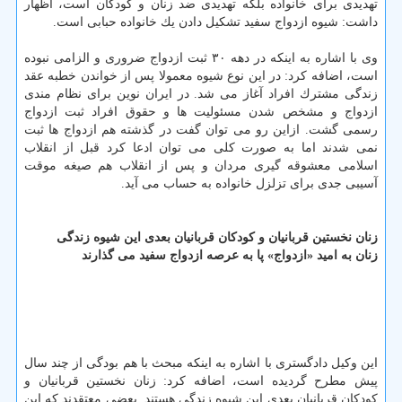
تهدیدی برای خانواده بلكه تهدیدی ضد زنان و كودكان است، اظهار
داشت: شیوه ازدواج سفید تشكیل دادن یك خانواده حبابی است.
وی با اشاره به اینكه در دهه ۳۰ ثبت ازدواج ضروری و الزامی نبوده
است، اضافه كرد: در این نوع شیوه معمولا پس از خواندن خطبه عقد
زندگی مشترك افراد آغاز می شد. در ایران نوین برای نظام مندی
ازدواج و مشخص شدن مسئولیت ها و حقوق افراد ثبت ازدواج
رسمی گشت. ازاین رو می توان گفت در گذشته هم ازدواج ها ثبت
نمی شدند اما به صورت كلی می توان ادعا كرد قبل از انقلاب
اسلامی معشوقه گیری مردان و پس از انقلاب هم صیغه موقت
آسیبی جدی برای تزلزل خانواده به حساب می آید.
زنان نخستین قربانیان و كودكان قربانیان بعدی این شیوه زندگی
زنان به امید «ازدواج» پا به عرصه ازدواج سفید می گذارند
این وكیل دادگستری با اشاره به اینكه مبحث با هم بودگی از چند سال
پیش مطرح گردیده است، اضافه كرد: زنان نخستین قربانیان و
كودكان قربانیان بعدی این شیوه زندگی هستند. بعضی معتقدند كه این