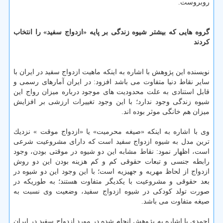
روبروست.
گروه هایی كه بیشتر شیوه زندگی بر پایه «ازدواج سفید» را انتخاب
كردند
نویسنده این پژوهش با اشاره به اینكه ماهیت ازدواج سفید در ایران با
سایر نقاط دنیا متفاوت می باشد افزود: در ایران آمارهای رسمی و
قابل استنادی به علت محدودیت های موجود درباره میزان رواج این
شیوه زندگی وجود ندارد؛ با این وجود تغییرات ارزشی بر افزایش
میزان هم خانگی موثر بوده اند.
وی با اشاره به اینكه «صیغه محرمیت» یا «ازدواج موقت » نزدیك
ترین مدل به شیوه ازدواج سفید است كه دارای مشروعیت شرعی
است، اظهار نمود: نقاط مشابه این دو شیوه در موقتی بودن، وجود
رابطه جنسی و تبعات حقوقی كم و كم هزینه بودن این دو روش
ازدواج از لحاظ مهریه و جهیزیه است؛ با این وجود این دو شیوه در
بعد حقوقی و مشروعیت با یكدیگر متفاوت هستند؛ به طوریكه در
صورت تولد كودكی در شیوه ازدواج سفید، وضعیت وی نسبت به
صیغه متفاوت می باشد.
احمدی با اشاره به پژوهش انجام شده در مورد ازدواج سفید در ایران