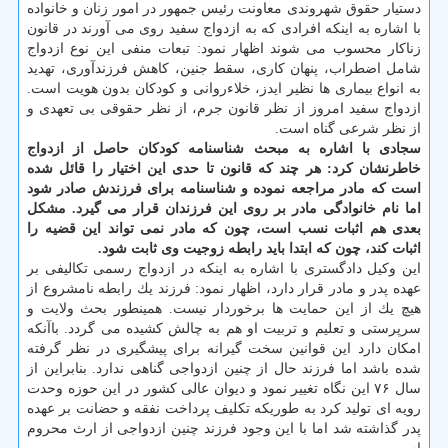
دستیار حقوق شهروندی معاونت رئیس جمهور در امور زنان و خانواده
با اشاره به اینكه افرادی كه به ازدواج سفید روی می آورند در قانون
زناكار محسوب می شوند اظهار نمود: تبعات منفی این نوع ازدواج
شامل اضطراب، پنهان كاری، سقط جنین، كاهش فرزندآوری، تهدید
به انواع بیماری ها نظیر ایدز، خلاءروانی و كودكان بدون هویت است.
ازدواج سفید امروز از نظر قانون جرم، از نظر حقوقی بی تعهدی و
از نظر شرعی گناه است.
سجادی با اشاره به مبحث شناسنامه كودكان حاصل از ازدواج
خاطرنشان كرد: هر چند كه قانون تا حدی این اختیار را قائل شده
است كه مادر مراجعه نموده و شناسنامه برای فرزندش صادر شود
اما نام خانوادگی مادر بر روی این فرزندان قرار می گیرد. مشكل
بعدی هم اثبات نسب است، چون كه مادر نمی تواند این قضیه را
اثبات كند، چون كه ابتدا باید رابطه زوجیت وی ثابت شود.
این وكیل دادگستری با اشاره به اینكه در ازدواج رسمی تكالیفی بر
عهده پدر و مادر قرار دارد، اظهار نمود: فرزند یك رابطه نامشروع از
هیچ یك از این حمایت ها برخوردار نیست. همینطور بحث ولایت و
سرپرستی و تعلیم و تربیت او هم به چالش كشیده می گردد. باآنكه
امكان دارد این قوانین سخت گیرانه برای پیشگیری در نظر گرفته
شده باشد اما فرزند حال از چنین ازدواجی گناهی ندارد. بنابراین از
سال ۷۶ این نگاه تغییر نمود و دیوان عالی كشور در این حوزه وحدت
رویه ای تولید كرد به طوریكه تكلیف پرداخت نفقه و حضانت بر عهده
پدر گذاشته شد اما با این وجود فرزند چنین ازدواجی از ارث محروم