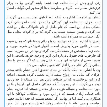
زنی ازدواجش در شناسنامه ثبت نشده باشد گواهی ولادت برای
فرزندش صادر نمی گردد و بیمارستان ها از صدور این گواهی امتناع
می كنند.
ایشان در ادامه با اشاره به اینكه نبود گواهی تولد سبب می گردد تا
ثبت احوال شناسنامه این كودكان را صادر نكند خاطرنشان كرد:
مشكل بعدی این است كه نام طفل از نام خانوادگی مادر برداشته
می گردد و همین مسئله سبب می گردد كه برای كودك تبعاتی مثل
انگ اجتماعی به همراه داشته باشد.
باقری با اشاره به اینكه تنها دو ازدواج دائم و منقطع كه همان صیغه
است در قانون مورد پذیرش است، اظهار نمود: دو شرط مهریه و
مدت زمان مشخص در صیغه ذكر می گردد و تنها در این صورت است
كه چارچوب های حقوقی درباره این ازدواج وجود خواهد داشت. با این
وجود بعضی از فقها به این مساله قائل هستند كه اگر دو نفر با میل
باطنی زندگی كنار هم را آغاز كنند همین كفایت می كند.
وی با اشاره به اینكه باآنكه بر مبنای تحقیق اخیر انتشار یافته بیشتر
افرادی كه تمایل به ازدواج سفید دارند تحصیل كرده هستند، اضافه
كرد: این درحالیست كه در طبقات پایین هم این مساله تا حد زیادی
دیده می گردد. با این وجود باآنكه كودكان حاصل این ازدواج ها در
مورد شناسنامه و مساله هویت دچار معضل هستند اما تجربه نشان
داده قضات زیادی هستند كه در این مورد و مشكلات كودكان با آنها
همكاری می كنند. اما در نهایت اگر معتقد هستیم كه فقه امامیه فقهی
پویاست و می تواند با مقتضیات زمان خودش جلو برود باید تلاش