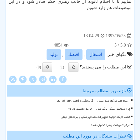
نماییم تا با احكام ثانویه از جانب رهبری حكم صادر شود و در این
موضوعات هم وارد شویم.
1397/05/23
13:04:29
4854
/ 5
5.0
تگهای خبر:
اشتغال
,
اقتصاد
,
تولید
این مطلب را می پسندید؟
(0)
(1)
X
تازه ترین مطالب مرتبط
ارتباط مصرف کم قند پیش از 2 سالگی با کاهش خطر آلزایمر
چرا شناخت سیگار برگ قبل از خرید اهمیت دارد؟
کشف کارگاه تولید تجهیزات دندانپزشکی با برندهای جعلی
ظرفیت بهشت زهرا تکمیل شد؟
نظرات بینندگان در مورد این مطلب