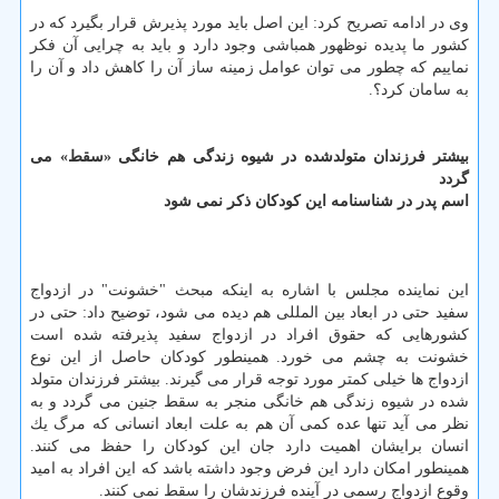
وی در ادامه تصریح كرد: این اصل باید مورد پذیرش قرار بگیرد كه در
كشور ما پدیده نوظهور همباشی وجود دارد و باید به چرایی آن فكر
نماییم كه چطور می توان عوامل زمینه ساز آن را كاهش داد و آن را
به سامان كرد؟.
بیشتر فرزندان متولدشده در شیوه زندگی هم خانگی «سقط» می
گردد
اسم پدر در شناسنامه این كودكان ذكر نمی شود
این نماینده مجلس با اشاره به اینكه مبحث "خشونت" در ازدواج
سفید حتی در ابعاد بین المللی هم دیده می شود، توضیح داد: حتی در
كشورهایی كه حقوق افراد در ازدواج سفید پذیرفته شده است
خشونت به چشم می خورد. همینطور كودكان حاصل از این نوع
ازدواج ها خیلی كمتر مورد توجه قرار می گیرند. بیشتر فرزندان متولد
شده در شیوه زندگی هم خانگی منجر به سقط جنین می گردد و به
نظر می آید تنها عده كمی آن هم به علت ابعاد انسانی كه مرگ یك
انسان برایشان اهمیت دارد جان این كودكان را حفظ می كنند.
همینطور امكان دارد این فرض وجود داشته باشد كه این افراد به امید
وقوع ازدواج رسمی در آینده فرزندشان را سقط نمی كنند.