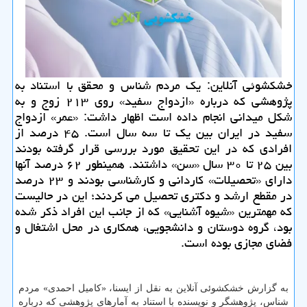
خشكشوئی آنلاین: یك مردم شناس و محقق با استناد به
پژوهشی كه درباره «ازدواج سفید» روی ۲۱۳ زوج و به
شكل میدانی انجام داده است اظهار داشت: «عمر» ازدواج
سفید در ایران بین یك تا سه سال است. ۴۵ درصد از
افرادی كه در این تحقیق مورد بررسی قرار گرفته بودند
بین ۲۵ تا ۳۰ سال «سن» داشتند. همینطور ۶۲ درصد آنها
دارای «تحصیلات» كاردانی و كارشناسی بودند و ۲۳ درصد
در مقطع ارشد و دكتری تحصیل می كردند؛ این در حالیست
كه مهمترین «شیوه آشنایی» كه از جانب این افراد ذكر شده
بود، گروه دوستان و دانشجویی، همكاری در محل اشتغال و
فضای مجازی بوده است.
به گزارش خشكشوئی آنلاین به نقل از ایسنا، «كامیل احمدی» مردم
شناس، پژوهشگر و نویسنده با استناد به آمارهای پژوهشی كه درباره