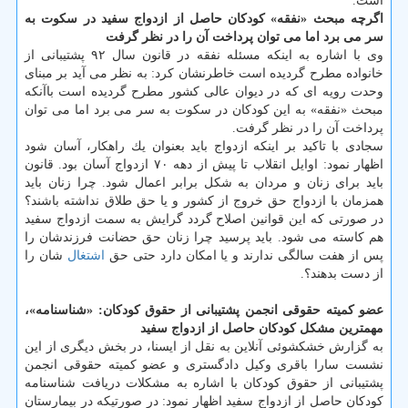
است.
اگرچه مبحث «نفقه» كودكان حاصل از ازدواج سفید در سكوت به
سر می برد اما می توان پرداخت آن را در نظر گرفت
وی با اشاره به اینكه مسئله نفقه در قانون سال ۹۲ پشتیبانی از
خانواده مطرح گردیده است خاطرنشان كرد: به نظر می آید بر مبنای
وحدت رویه ای كه در دیوان عالی كشور مطرح گردیده است باآنكه
مبحث «نفقه» به این كودكان در سكوت به سر می برد اما می توان
پرداخت آن را در نظر گرفت.
سجادی با تاكید بر اینكه ازدواج باید بعنوان یك راهكار، آسان شود
اظهار نمود: اوایل انقلاب تا پیش از دهه ۷۰ ازدواج آسان بود. قانون
باید برای زنان و مردان به شكل برابر اعمال شود. چرا زنان باید
همزمان با ازدواج حق خروج از كشور و یا حق طلاق نداشته باشند؟
در صورتی كه این قوانین اصلاح گردد گرایش به سمت ازدواج سفید
هم كاسته می شود. باید پرسید چرا زنان حق حضانت فرزندشان را
پس از هفت سالگی ندارند و یا امكان دارد حتی حق
اشتغال
شان را
از دست بدهند؟.
عضو كمیته حقوقی انجمن پشتیبانی از حقوق كودكان:
«شناسنامه»،
مهمترین مشكل كودكان حاصل از ازدواج سفید
به گزارش خشكشوئی آنلاین به نقل از ایسنا، در بخش دیگری از این
نشست سارا باقری وكیل دادگستری و عضو كمیته حقوقی انجمن
پشتیبانی از حقوق كودكان با اشاره به مشكلات دریافت شناسنامه
كودكان حاصل از ازدواج سفید اظهار نمود: در صورتیكه در بیمارستان