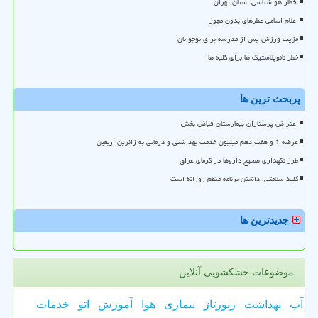
اخطار هواشناسی استان تهران
اعلام اسامی عطرهای بدون مجوز
مزیت ورزش پس از مدرسه برای نوجوانان
خطر نانوپلاستیک ها برای کلیه ها
پربحث ترین ها
اعتراض پرستاران بیمارستان فیاض بخش
عرضه 1 و هفت دهم میلیون خدمت بهداشتی و درمانی به زائرین اربعین
طرز نگهداری صحیح داروها در گرمای عراق
کلید سلامتی، داشتن برنامه منظم روزانه است
جدیدترین ها
موضوعات خشکشویی آنلاین
آب
بهداشت
رپورتاژ
بیماری
هوا
آموزش
اتو
خدمات