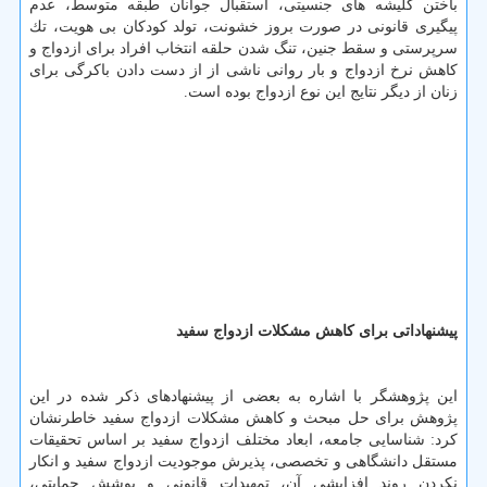
باختن كلیشه های جنسیتی، استقبال جوانان طبقه متوسط، عدم
پیگیری قانونی در صورت بروز خشونت، تولد كودكان بی هویت، تك
سرپرستی و سقط جنین، تنگ شدن حلقه انتخاب افراد برای ازدواج و
كاهش نرخ ازدواج و بار روانی ناشی از از دست دادن باكرگی برای
زنان از دیگر نتایج این نوع ازدواج بوده است.
پیشنهاداتی برای كاهش مشكلات ازدواج سفید
این پژوهشگر با اشاره به بعضی از پیشنهادهای ذكر شده در این
پژوهش برای حل مبحث و كاهش مشكلات ازدواج سفید خاطرنشان
كرد: شناسایی جامعه، ابعاد مختلف ازدواج سفید بر اساس تحقیقات
مستقل دانشگاهی و تخصصی، پذیرش موجودیت ازدواج سفید و انكار
نكردن روند افزایشی آن، تمهیدات قانونی و پوشش حمایتی،