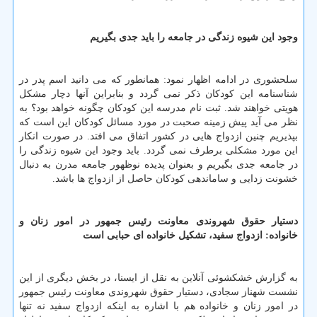
وجود این شیوه زندگی در جامعه را باید جدی بگیریم
سلحشوری در ادامه اظهار نمود: همانطور كه می دانید اسم پدر در
شناسنامه این كودكان ذكر نمی گردد و بنابراین آنها دچار مشكل
هویتی خواهند شد. ثبت نام مدرسه این كودكان چگونه خواهد بود؟ به
نظر می آید پیش زمینه صحبت در مورد مسائل كودكان این است كه
بپذیریم چنین ازدواج هایی در كشور اتفاق می افتد. در صورت انكار
این مورد مشكلی برطرف نمی گردد. باید وجود این شیوه زندگی را
در جامعه جدی بگیریم و بعنوان پدیده نوظهور جامعه مدرن به دنبال
خشونت زدایی و ساماندهی كودكان حاصل از ازدواج ها باشد.
دستیار حقوق شهروندی معاونت رئیس جمهور در امور زنان و
خانواده:
ازدواج سفید، تشكیل خانواده ای حبابی است
به گزارش خشكشوئی آنلاین به نقل از ایسنا، در بخش دیگری از این
نشست شهناز سجادی، دستیار حقوق شهروندی معاونت رئیس جمهور
در امور زنان و خانواده هم با اشاره به اینكه ازدواج سفید نه تنها