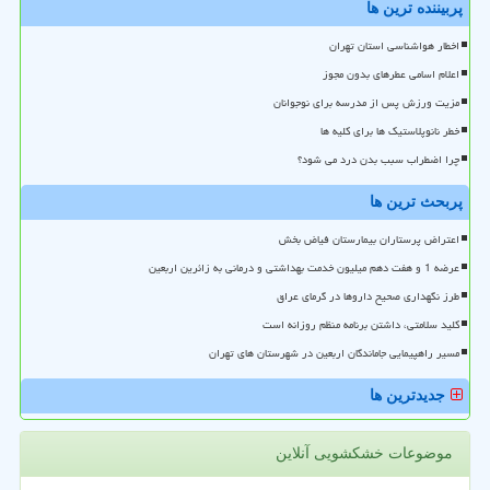
پربیننده ترین ها
اخطار هواشناسی استان تهران
اعلام اسامی عطرهای بدون مجوز
مزیت ورزش پس از مدرسه برای نوجوانان
خطر نانوپلاستیک ها برای کلیه ها
چرا اضطراب سبب بدن درد می شود؟
پربحث ترین ها
اعتراض پرستاران بیمارستان فیاض بخش
عرضه 1 و هفت دهم میلیون خدمت بهداشتی و درمانی به زائرین اربعین
طرز نگهداری صحیح داروها در گرمای عراق
کلید سلامتی، داشتن برنامه منظم روزانه است
مسیر راهپیمایی جاماندگان اربعین در شهرستان های تهران
جدیدترین ها
موضوعات خشکشویی آنلاین