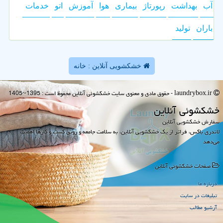
آب
بهداشت
رپورتاژ
بیماری
هوا
آموزش
اتو
خدمات
باران
تولید
خشکشویی آنلاین : خانه
laundrybox.ir - حقوق مادی و معنوی سایت خشكشوئی آنلاین محفوظ است : 1395~1405
خشكشوئی آنلاین
سفارش خشکشویی آنلاین
لاندری باکس، فراتر از یک خشکشویی آنلاین، به سلامت جامعه و رونق کسب و کارها اهمیت
می‌دهد
صفحات خشكشوئی آنلاین
درباره ما
تبلیغات در سایت
آرشیو مطالب