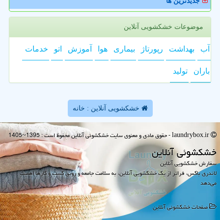
جدیدترین ها
موضوعات خشکشویی آنلاین
آب
بهداشت
رپورتاژ
بیماری
هوا
آموزش
اتو
خدمات
باران
تولید
خشکشویی آنلاین : خانه
laundrybox.ir - حقوق مادی و معنوی سایت خشكشوئی آنلاین محفوظ است : 1395~1405
خشكشوئی آنلاین
سفارش خشکشویی آنلاین
لاندری باکس، فراتر از یک خشکشویی آنلاین، به سلامت جامعه و رونق کسب و کارها اهمیت
می‌دهد
صفحات خشكشوئی آنلاین