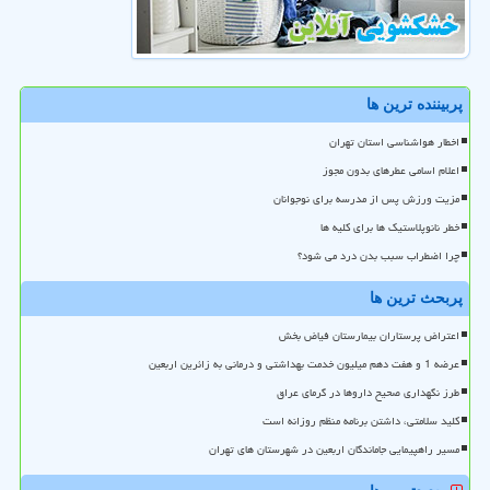
پربیننده ترین ها
اخطار هواشناسی استان تهران
اعلام اسامی عطرهای بدون مجوز
مزیت ورزش پس از مدرسه برای نوجوانان
خطر نانوپلاستیک ها برای کلیه ها
چرا اضطراب سبب بدن درد می شود؟
پربحث ترین ها
اعتراض پرستاران بیمارستان فیاض بخش
عرضه 1 و هفت دهم میلیون خدمت بهداشتی و درمانی به زائرین اربعین
طرز نگهداری صحیح داروها در گرمای عراق
کلید سلامتی، داشتن برنامه منظم روزانه است
مسیر راهپیمایی جاماندگان اربعین در شهرستان های تهران