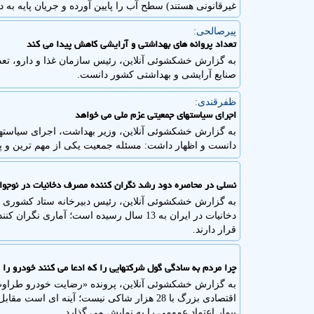
غیرقانونی هستند) سطح آب را پایین آورده و جریان پایه به د
پیرصالحی:
تعداد پروانه های بهداشتی و آرایشی کاهش پیدا می کند
به گزارش خشکشوئی آنلاین، رئیس سازمان غذا و دارو، تعدد
صنایع آرایشی و بهداشتی کشور دانست.
ظفرقندی:
اجرای سیاستهای جمعیتی عزم ملی می خواهد
به گزارش خشکشوئی آنلاین، وزیر بهداشت، اجرای سیاستها
دانست و اظهار داشت: مسئله جمعیت یکی از مهم ترین و 
نسلی در محاصره دود رشد نگران کننده مصرف دخانیات در نوجوان
به گزارش خشکشوئی آنلاین، رئیس دبیرخانه ستاد کشوری 
دخانیات در ایران به 13 سال رسیده است؛ آم
قرار دارند.
چرا مردم به سادگی گول شرکتهایی را که ادعا می کنند خودرو را 30درصد زیر قیمت می فروشند، می خورند؟
به گزارش خشکشوئی آنلاین، پرونده «رضایت خودرو طراوت ن
اقتصادی بزرگ با 28 هزار شاکی نیست؛ آینه ا
بیمار اعتماد عمومی را به نمایش می گذارد.