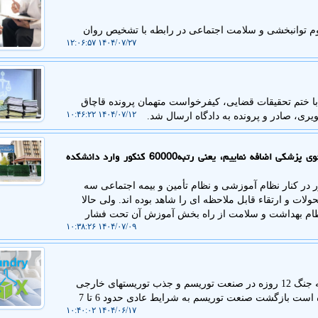
م توانبخشی و سلامت اجتماعی در رابطه با تشخیص روان
۱۴۰۴/۰۷/۲۷ ۱۲:۰۶:۵۷
ا ختم تحقیقات قضایی، کیفرخواست متهمان پرونده قاچاق
۱۴۰۴/۰۷/۱۲ ۱۰:۴۶:۲۲
یری، صادر و پرونده به دادگاه ارسال شد.
وقتی می گویید سالانه بیست درصد به ظرفیت پذیرش دانشجوی پزشکی اضافه نماییم، یعنی رتبه60000 کنکور وارد دانشکده
ر کنار نظام آموزشی و نظام تأمین و بیمه اجتماعی سه
ات و ارتقاء قابل ملاحظه ای را شاهد بوده اند. ولی حالا
ام بهداشت و سلامت از راه بخش آموزش آن تحت فشار
۱۴۰۴/۰۷/۰۹ ۱۰:۳۸:۲۶
به گزارش خشکشوئی آنلاین، معاون گردشگری با بیان اینکه جنگ 12 روزه در صنعت توریسم و جذب توریستهای خارجی
تاثیر منفی داشته است، اظهار داشت: بررسی ها نشان داده است بازگشت صنعت توریسم به شرایط عادی حدود 6 تا 7
۱۴۰۴/۰۶/۱۷ ۱۰:۴۰:۰۲