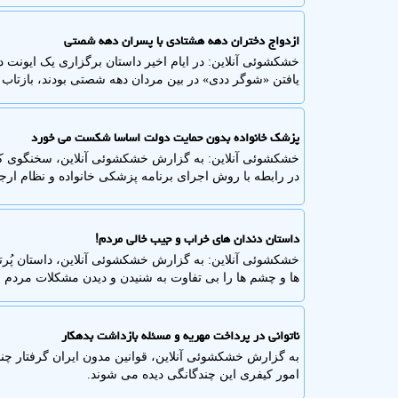
ازدواج دختران دهه هشتادی با پسران دهه شصتی
خشکشوئی آنلاین: در ایام اخیر داستان برگزاری یک ایونت در
یافتن «شوگر ددی» در بین مردان دهه شصتی بودند، بازتاب 
پزشک خانواده بدون حمایت دولت اساسا شکست می خورد
خشکشوئی آنلاین: به گزارش خشکشوئی آنلاین، سخنگوی ک
در رابطه با روش اجرای برنامه پزشکی خانواده و نظام ارج
داستان دندان های خراب و جیب خالی مردم!
خشکشوئی آنلاین: به گزارش خشکشوئی آنلاین، داستان پُر
ها و چشم ها را بی تفاوت به شنیدن و دیدن مشکلات مردم
ناتوانی در پرداخت مهریه و مسئله بازداشت بدهکار
به گزارش خشکشوئی آنلاین، قوانین مدون ایران گرفتار چند
امور کیفری این چندگانگی دیده می شوند.