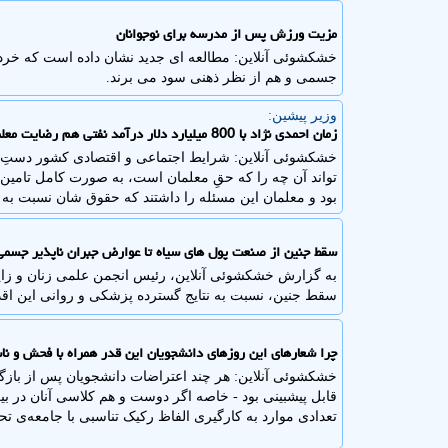
مزیت ورزش پس از مدرسه برای نوجوانان
خشکشوئی آنلاین: مطالعه ای جدید نشان داده است که خر
جسمی و هم از نظر ذهنی سود می برند.
وزیر پیشین:
زمان احمدی نژاد با 800 میلیارد دلار درآمد نفتی هم رضایت معلمان حاصل نشد
خشکشوئی آنلاین: شرایط اجتماعی و اقتصادی کشور دستِ د
تواند آن چه را که حقِ معلمان است، به صورت کامل تامین کن
بود و معلمان این مسئله را داشتند که حقوق شان نسبت به
سقط جنین از صنعت پول های سیاه تا عوارض جبران ناپذیر جسمی 
به گزارش خشکشوئی آنلاین، رئیس انجمن علمی زنان و زای
سقط جنین، نسبت به نتایج گسترده پزشکی و روانی این اقد
چرا شعارهای این روزهای دانشجویان این قدر همراه با فحش و ن
خشکشوئی آنلاین: هر چند اعتراضات دانشجویان پس از بازگ
قابل پیشبینی بود - خاصه اگر دوست و هم کلاسی آنان در بین
تعدادی موارد به کارگیری الفاظ رکیک تناسبی با جامعه‌ی تح