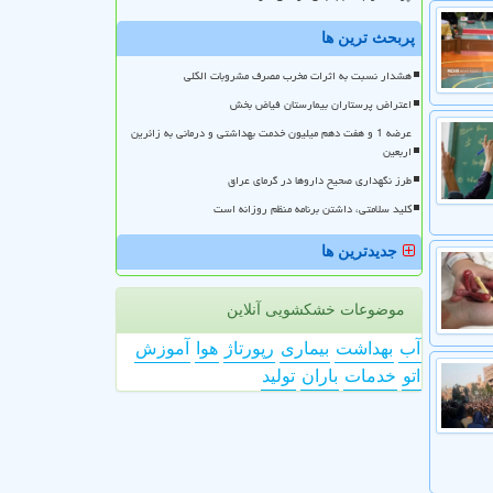
پربحث ترین ها
هشدار نسبت به اثرات مخرب مصرف مشروبات الکلی
اعتراض پرستاران بیمارستان فیاض بخش
عرضه 1 و هفت دهم میلیون خدمت بهداشتی و درمانی به زائرین
اربعین
طرز نگهداری صحیح داروها در گرمای عراق
کلید سلامتی، داشتن برنامه منظم روزانه است
جدیدترین ها
موضوعات خشکشویی آنلاین
آب
بهداشت
بیماری
رپورتاژ
هوا
آموزش
اتو
خدمات
باران
تولید